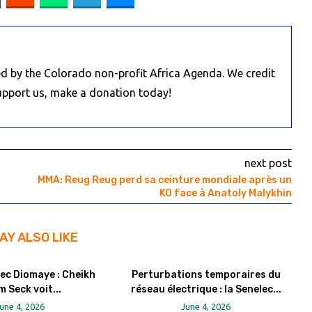
d by the Colorado non-profit Africa Agenda. We credit
Support us, make a donation today!
next post
MMA: Reug Reug perd sa ceinture mondiale après un
KO face à Anatoly Malykhin
AY ALSO LIKE
ec Diomaye : Cheikh
Perturbations temporaires du
m Seck voit...
réseau électrique : la Senelec...
une 4, 2026
June 4, 2026