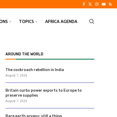
IONS
TOPICS
AFRICA AGENDA
AROUND THE WORLD
The cockroach rebellion in India
August 7, 2026
Britain curbs power exports to Europe to
preserve supplies
August 7, 2026
Rare earth access: still a thing