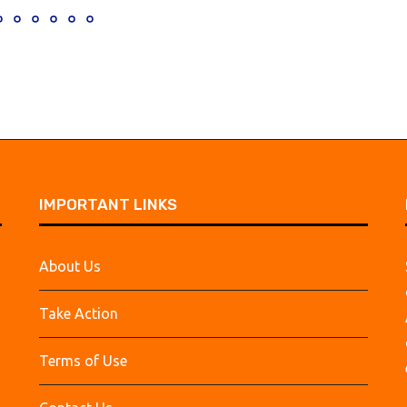
IMPORTANT LINKS
About Us
Take Action
Terms of Use