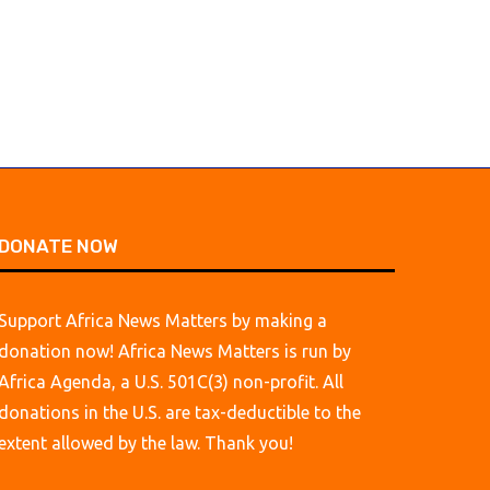
DONATE NOW
Support Africa News Matters by making a
donation now! Africa News Matters is run by
Africa Agenda, a U.S. 501C(3) non-profit. All
donations in the U.S. are tax-deductible to the
extent allowed by the law. Thank you!