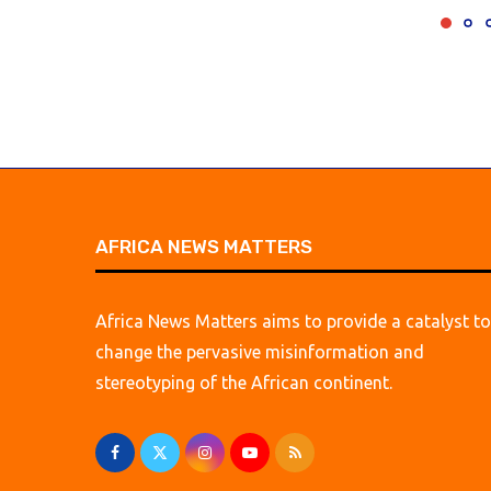
AFRICA NEWS MATTERS
Africa News Matters aims to provide a catalyst to
change the pervasive misinformation and
stereotyping of the African continent.