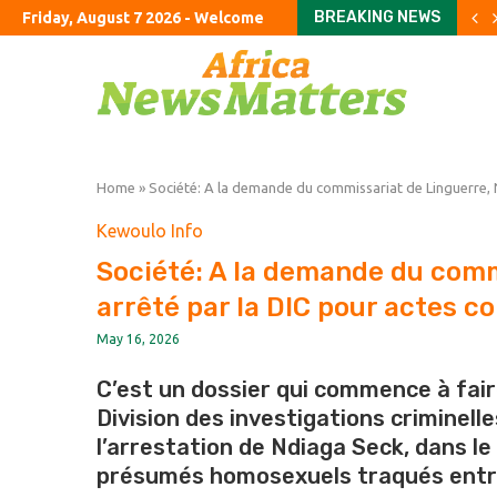
BREAKING NEWS
Friday, August 7 2026 - Welcome
Britain curbs power expor
Rare earth access: still a
The Manchester roots of 
DR Congo launches probe
Submit your questions: Is
After the great delevera
Crude retreats but fuel p
China’s exports jump almo
The Studio Museum in Har
Home
»
Société: A la demande du commissariat de Linguerre, 
Kewoulo Info
Société: A la demande du comm
arrêté par la DIC pour actes c
May 16, 2026
C’est un dossier qui commence à fair
Division des investigations criminelle
l’arrestation de Ndiaga Seck, dans le
présumés homosexuels traqués entre 