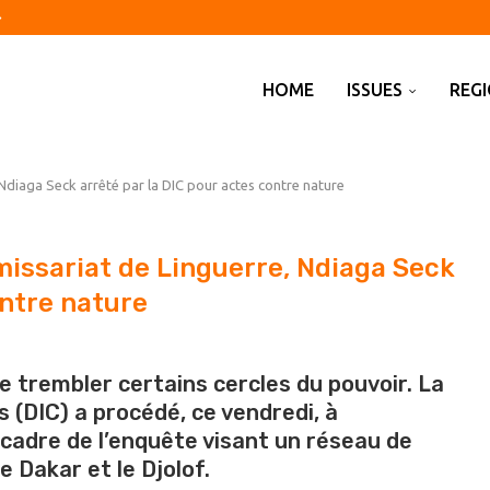
ts to Europe to preserve...
 thing
Andy Burnham’s skills revolution
 into uranium-contaminated cobalt exports
 this summer our new...
ging
rices stay high
st a quarter in July
lem has long nurtured...
HOME
ISSUES
REG
Ndiaga Seck arrêté par la DIC pour actes contre nature
issariat de Linguerre, Ndiaga Seck
ontre nature
e trembler certains cercles du pouvoir. La
s (DIC) a procédé, ce vendredi, à
 cadre de l’enquête visant un réseau de
Dakar et le Djolof.